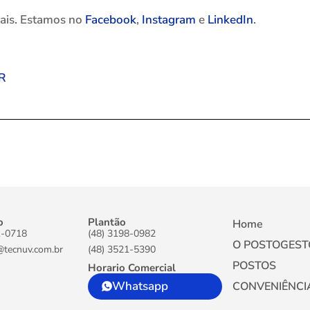
iais. Estamos no
Facebook
,
Instagram
e
LinkedIn
.
R
o
Plantão
Home
1-0718
(48) 3198-0982
O POSTOGEST
@tecnuv.com.br
(48) 3521-5390
POSTOS
Horario Comercial
Whatsapp
CONVENIÊNCI