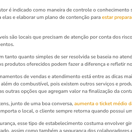
stor é indicado como maneira de controle o conhecimento 
 a elas e elaborar um plano de contenção para
estar prepar
is são locais que precisam de atenção por conta dos ris
entos.
 tanto quanto simples de ser resolvida se baseia no ate
s produtos oferecidos podem fazer a diferença e refletir no
einamentos de vendas e atendimento está entre as dicas ma
 além do combustível, pois existem outros serviços e prod
tas outras opções que agregam valor na finalização da cont
itens, junto de uma boa conversa,
aumenta o ticket médio 
importa o local, o cliente sempre retorna quando possui um
gurança, esse tipo de estabelecimento costuma envolver gir
rado, assim como também a segurança dos colaboradores e c