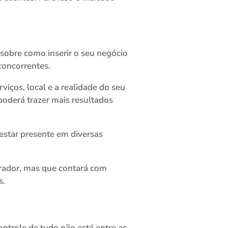
 sobre como inserir o seu negócio
concorrentes.
iços, local e a realidade do seu
oderá trazer mais resultados
estar presente em diversas
rador, mas que contará com
s.
ntrole de tudo não está entre as