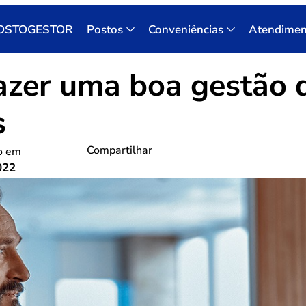
OSTOGESTOR
Postos
Conveniências
Atendimen
fazer uma boa gestão 
s
Compartilhar
o em
022