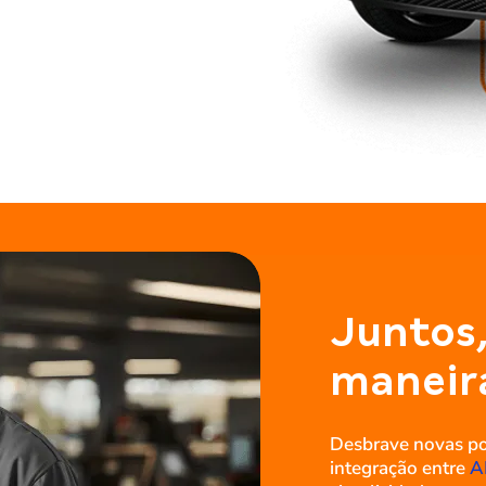
Juntos,
maneira
Desbrave novas po
integração entre
A