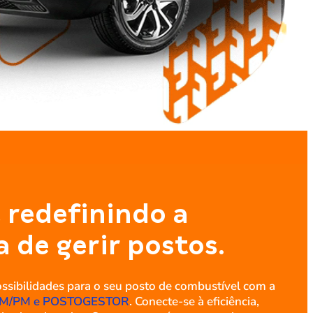
 redefinindo a
 de gerir postos.
ssibilidades para o seu posto de combustível com a
M/PM e POSTOGESTOR
. Conecte-se à eficiência,