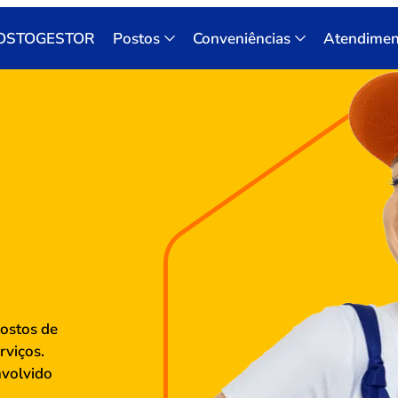
OSTOGESTOR
Postos
Conveniências
Atendimen
postos de
rviços.
volvido