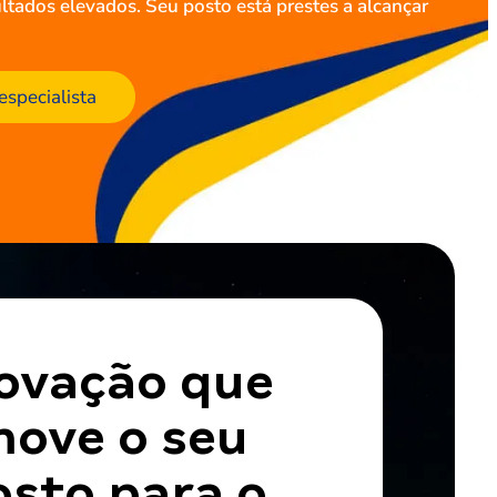
ultados elevados. Seu posto está prestes a alcançar
especialista
ovação que
ove o seu
osto para o