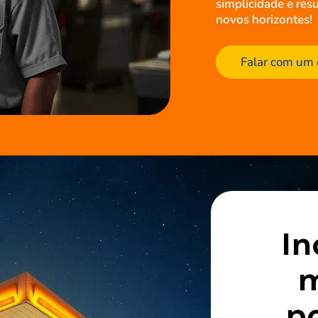
simplicidade e res
novos horizontes!
Falar com um 
In
m
p