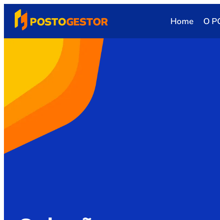
Home
O P