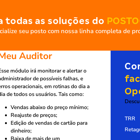
 todas as soluções do
POSTO
cialize seu posto com nossa linha completa de pr
Meu Auditor
Co
Esse módulo irá monitorar e alertar o
fac
administrador de possíveis falhas, e
erros operacionais, em rotinas do dia a
Op
dia de todos os usuários. Tais como:
Descu
Vendas abaixo do preço mínimo;
Reajuste de preços;
TRR
Edição de vendas de cartão para
Retag
dinheiro;
Baixa de mais de um