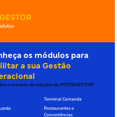
GESTOR
odutos
nheça os módulos para
ilitar a sua Gestão
eracional
bra o universo de soluções do POSTOGESTOR!
Terminal Comanda
uarda
Restaurantes e
Conveniências