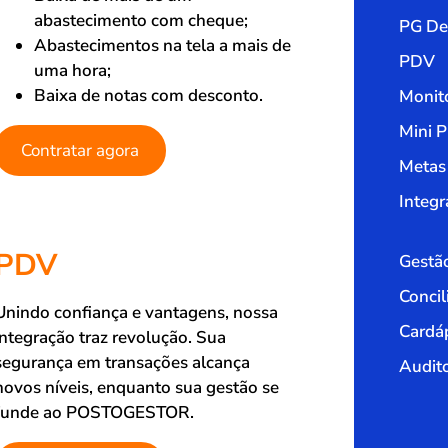
abastecimento com cheque;
PG De
Abastecimentos na tela a mais de
PDV
uma hora;
Baixa de notas com desconto.
Monit
Mini 
Contratar agora
Metas
Integr
PDV
Gestã
Concil
Unindo confiança e vantagens, nossa
Cardáp
integração traz revolução. Sua
segurança em transações alcança
Audito
novos níveis, enquanto sua gestão se
funde ao POSTOGESTOR.